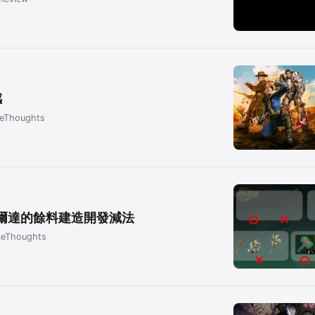
感
eThoughts
]薩爾達的餘料建造開發減法
eThoughts