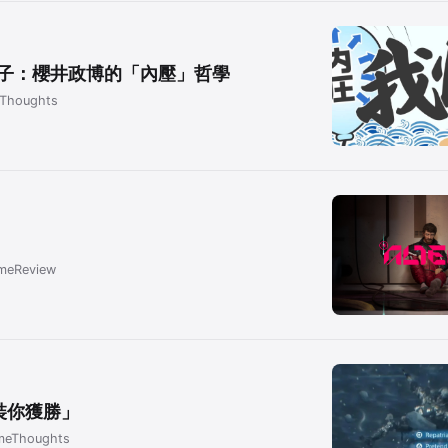
子：櫻井政博的「內壓」哲學
Thoughts
meReview
裝你獲勝」
meThoughts