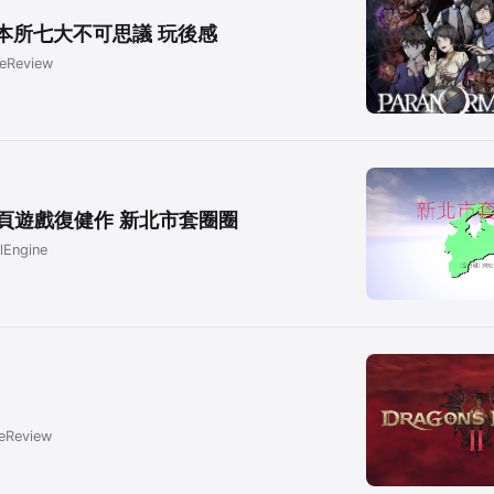
3 本所七大不可思議 玩後感
eReview
ine網頁遊戲復健作 新北市套圈圈
lEngine
eReview