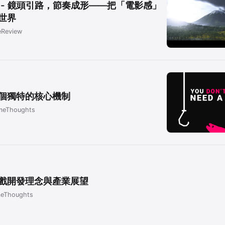
 - 鏡頭引路，節奏成形——把「電影感」
世界
Review
個獨特的核心機制
meThoughts
戲開發理念與產業展望
eThoughts