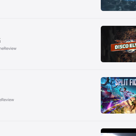
感
meReview
Review